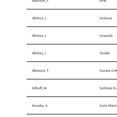
Abesser, F.
Isrel
Albéniz, I.
Asturias
Albéniz, I.
Granada
Albéniz, I.
Sevilla
Albinioni, T.
Sonata G-M
Althoff, W.
Sinfonie D-
Amadei, A.
Suite Mari