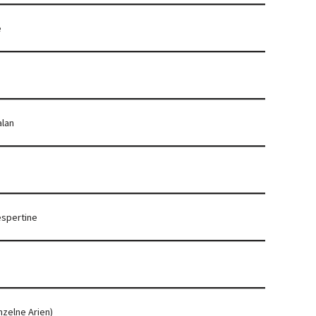
e
lan
espertine
nzelne Arien)