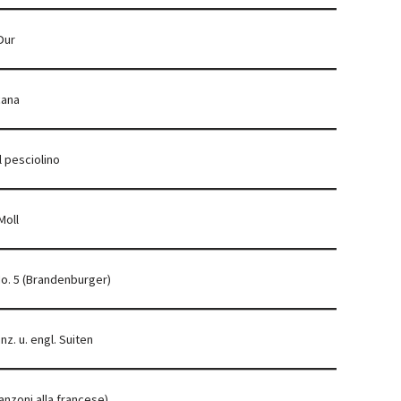
Dur
cana
l pesciolino
Moll
o. 5 (Brandenburger)
nz. u. engl. Suiten
anzoni alla francese)