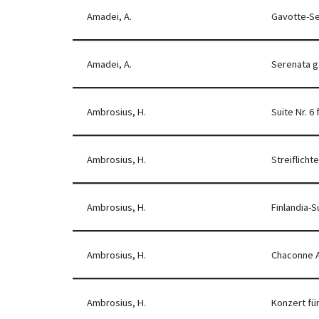
Amadei, A.
Gavotte-S
Amadei, A.
Serenata g
Ambrosius, H.
Suite Nr. 6
Ambrosius, H.
Streiflichte
Ambrosius, H.
Finlandia-S
Ambrosius, H.
Chaconne A
Ambrosius, H.
Konzert fü