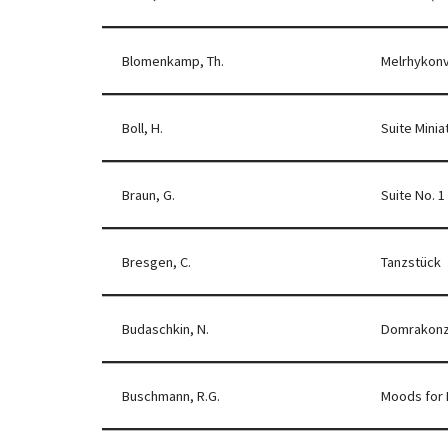
Blomenkamp, Th.
Melrhykon
Boll, H.
Suite Minia
Braun, G.
Suite No. 1
Bresgen, C.
Tanzstück
Budaschkin, N.
Domrakonze
Buschmann, R.G.
Moods for 