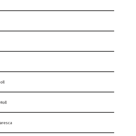
oll
Moll
naresca