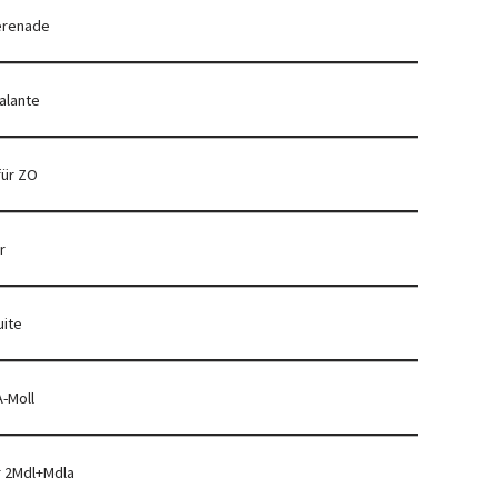
erenade
alante
 für ZO
r
uite
-Moll
r 2Mdl+Mdla