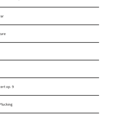
var
ture
rt op. 9
Plucking