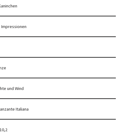
Kaninchen
 Impressionen
änze
chte und Wind
anzante Italiana
10,2