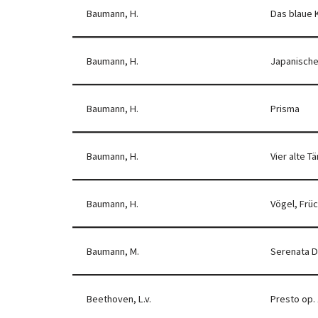
Baumann, H.
Das blaue 
Baumann, H.
Japanische
Baumann, H.
Prisma
Baumann, H.
Vier alte T
Baumann, H.
Vögel, Frü
Baumann, M.
Serenata D
Beethoven, L.v.
Presto op. 