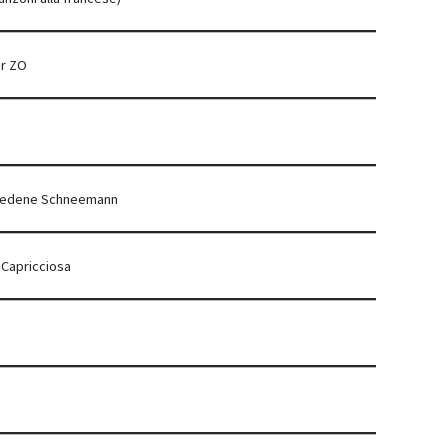
ür ZO
n
riedene Schneemann
 Capricciosa