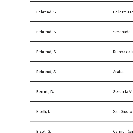
Behrend, S.
Ballettsuit
Behrend, S.
Serenade
Behrend, S.
Rumba cata
Behrend, S.
Araba
Berruti, D.
Serenita V
Bitelli, I.
San Giusto
Bizet, G.
Carmen (ei