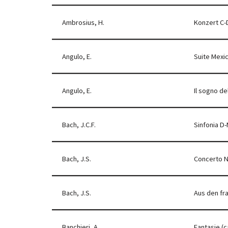
Ambrosius, H.
Konzert C-
Angulo, E.
Suite Mexi
Angulo, E.
Il sogno de
Bach, J.C.F.
Sinfonia D-
Bach, J.S.
Concerto N
Bach, J.S.
Aus den fra
Banchieri, A.
Fantasie (c