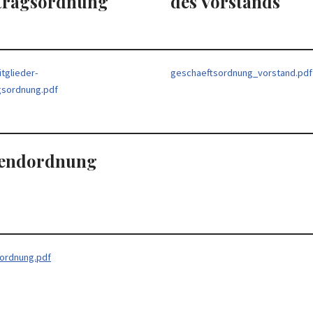
tragsordnung
des Vorstands
tglieder-
geschaeftsordnung_vorstand.pdf
gsordnung.pdf
endordnung
ordnung.pdf