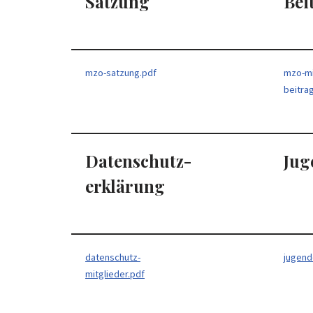
Satzung
Bei
mzo-satzung.pdf
mzo-mi
beitra
Datenschutz-
Jug
erklärung
datenschutz-
jugend
mitglieder.pdf