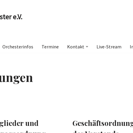
ter e.V.
Orchesterinfos
Termine
Kontakt
Live-Stream
I
nungen
glieder und
Geschäftsordnun