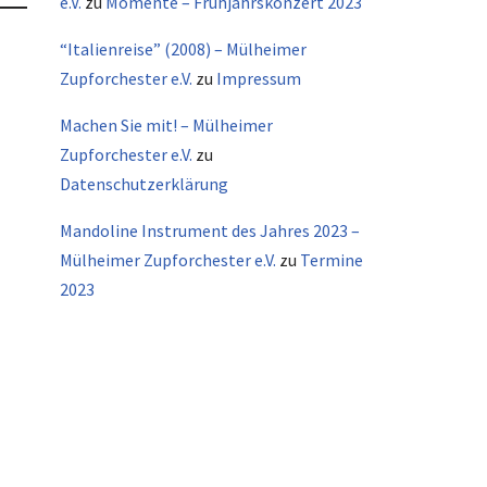
e.V.
zu
Momente – Frühjahrskonzert 2023
“Italienreise” (2008) – Mülheimer
Zupforchester e.V.
zu
Impressum
Machen Sie mit! – Mülheimer
Zupforchester e.V.
zu
Datenschutzerklärung
Mandoline Instrument des Jahres 2023 –
Mülheimer Zupforchester e.V.
zu
Termine
2023