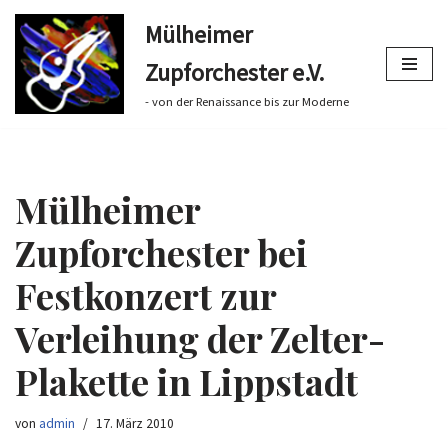
Mülheimer
Zum
Zupforchester e.V.
Inhalt
springen
- von der Renaissance bis zur Moderne
Mülheimer
Zupforchester bei
Festkonzert zur
Verleihung der Zelter-
Plakette in Lippstadt
von
admin
17. März 2010