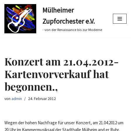
Mülheimer
Zum
Zupforchester e.V.
Inhalt
springen
- von der Renaissance bis zur Moderne
Konzert am 21.04.2012-
Kartenvorverkauf hat
begonnen.,
von
admin
24. Februar 2012
Wegen der hohen Nachfrage für unser Konzert, am 21.04.2012 um
20 Uhr im Kammermusiksaal der Stadthalle Mülheim and er Ruhr,