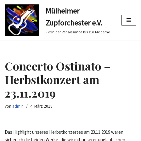
Mülheimer
Zum
Zupforchester e.V.
Inhalt
springen
- von der Renaissance bis zur Moderne
Concerto Ostinato –
Herbstkonzert am
23.11.2019
von
admin
4. März 2019
Das Highlight unseres Herbstkonzertes am 23.11.2019 waren
sicherlich die beiden Werke, die wir mit unserer unglaublichen