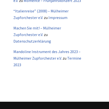
e.V.
zu
Momente – Frühjahrskonzert 2023
“Italienreise” (2008) – Mülheimer
Zupforchester e.V.
zu
Impressum
Machen Sie mit! – Mülheimer
Zupforchester e.V.
zu
Datenschutzerklärung
Mandoline Instrument des Jahres 2023 –
Mülheimer Zupforchester e.V.
zu
Termine
2023