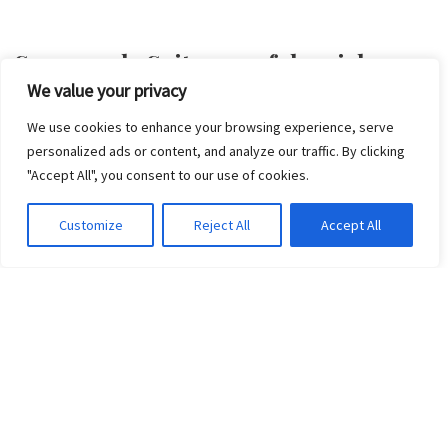
Spannende Saiten – erfolgreiches
We value your privacy
Herbstkonzert
We use cookies to enhance your browsing experience, serve
von
Carsten Pierburg
3. November 2023
personalized ads or content, and analyze our traffic. By clicking
Was für ein Konzert! – Volles Haus und ein begeistertes Publikum,
"Accept All", you consent to our use of cookies.
was auch an dem tollen Auftritt der Nachwuchsmusikerinnen und -
musiker aus unserem Projekt „ZupfZauber2022“…
Weiterlesen »
Customize
Reject All
Accept All
Momente – Frühjahrskonzert 2023
von
Carsten Pierburg
10. Juni 2023
Am 06.05.2023 fand unser Frühjahrskonzert, diesmal unter der
Leitung von Karsten Richter, statt. Auszüge aus dem Konzert gibt
es in unserer Playlist: