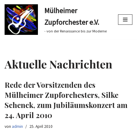
Mülheimer
Zum
Zupforchester e.V.
Inhalt
springen
- von der Renaissance bis zur Moderne
Aktuelle Nachrichten
Rede der Vorsitzenden des
Mülheimer Zupforchesters, Silke
Schenck, zum Jubiläumskonzert am
24. April 2010
von
admin
25. April 2010